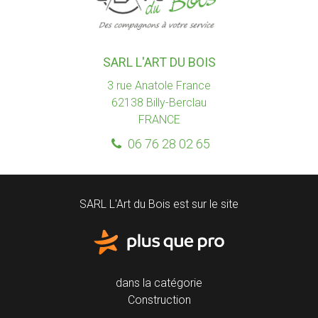
SARL L'ART DU BOIS
3 rue Anatole France
62138
Billy-Berclau
FRANCE
06 76 28 02 65
SARL L'Art du Bois est sur le site
dans la catégorie
Construction